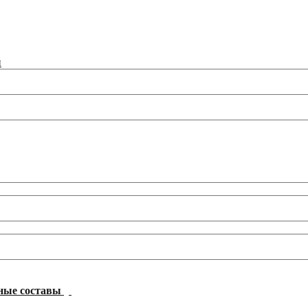
ы
ные составы