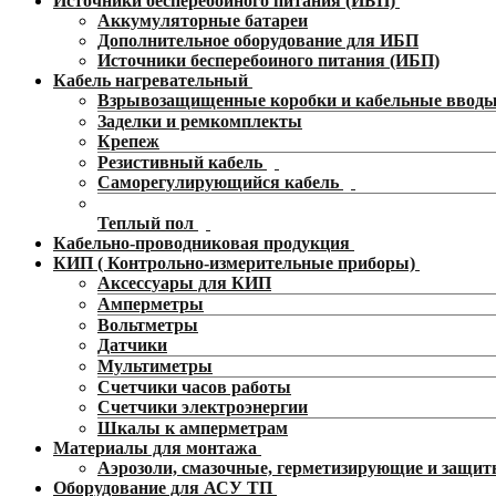
Источники бесперебойного питания (ИБП)
Аккумуляторные батареи
Дополнительное оборудование для ИБП
Источники бесперебоиного питания (ИБП)
Кабель нагревательный
Взрывозащищенные коробки и кабельные ввод
Заделки и ремкомплекты
Крепеж
Резистивный кабель
Саморегулирующийся кабель
Теплый пол
Кабельно-проводниковая продукция
КИП ( Контрольно-измерительные приборы)
Аксессуары для КИП
Амперметры
Вольтметры
Датчики
Мультиметры
Счетчики часов работы
Счетчики электроэнергии
Шкалы к амперметрам
Материалы для монтажа
Аэрозоли, смазочные, герметизирующие и защит
Оборудование для АСУ ТП