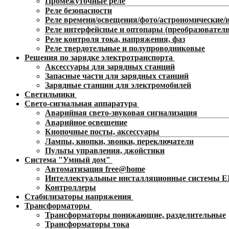
Промежуточные реле
Реле безопасности
Реле времени/освещения/фото/астрономические
Реле интерфейсные и оптопары (преобразователи
Реле контроля тока, напряжения, фаз
Реле твердотельные и полупроводниковые
Решения по зарядке электротранспорта
Аксессуары для зарядных станций
Запасные части для зарядных станций
Зарядные станции для электромобилей
Светильники
Свето-сигнальная аппаратура
Аварийная свето-звуковая сигнализация
Аварийное освещение
Кнопочные посты, аксессуары
Лампы, кнопки, звонки, переключатели
Пульты управления, джойстики
Система "Умный дом"
Автоматизация free@home
Интеллектуальные инсталляционные системы 
Контроллеры
Стабилизаторы напряжения
Трансформаторы
Трансформаторы понижающие, разделительные
Трансформаторы тока