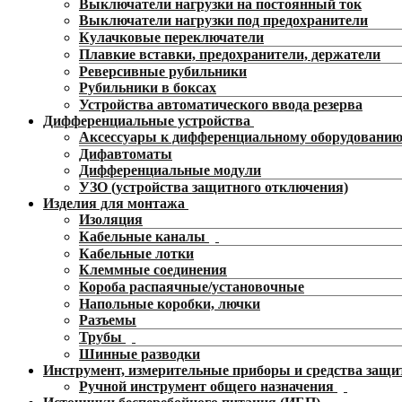
Выключатели нагрузки на постоянный ток
Выключатели нагрузки под предохранители
Кулачковые переключатели
Плавкие вставки, предохранители, держатели
Реверсивные рубильники
Рубильники в боксах
Устройства автоматического ввода резерва
Дифференциальные устройства
Аксессуары к дифференциальному оборудовани
Дифавтоматы
Дифференциальные модули
УЗО (устройства защитного отключения)
Изделия для монтажа
Изоляция
Кабельные каналы
Кабельные лотки
Клеммные соединения
Короба распаячные/установочные
Напольные коробки, лючки
Разъемы
Трубы
Шинные разводки
Инструмент, измерительные приборы и средства защ
Ручной инструмент общего назначения