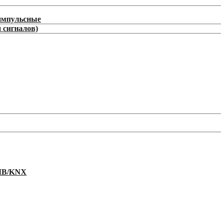
/импульсные
 сигналов)
EIB/KNX