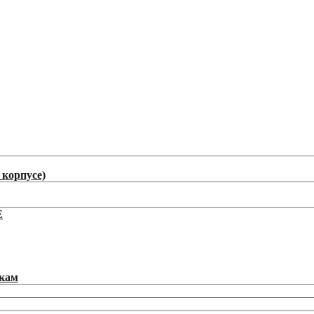
корпусе)
E
икам