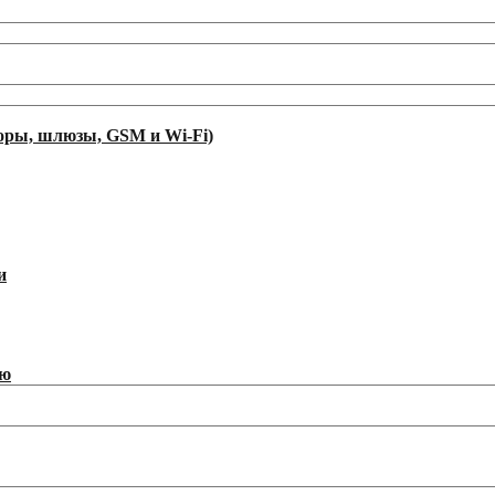
оры, шлюзы, GSM и Wi-Fi)
и
ию