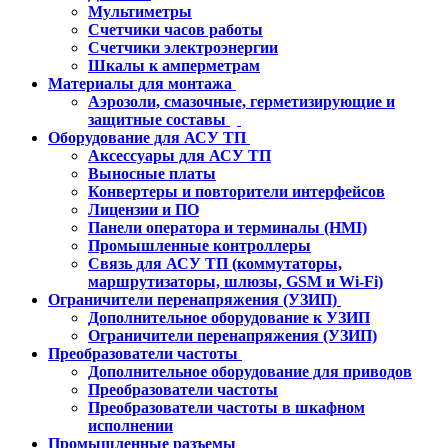
Мультиметры
Счетчики часов работы
Счетчики электроэнергии
Шкалы к амперметрам
Материалы для монтажа
Аэрозоли, смазочные, герметизирующие и
защитные составы
Оборудование для АСУ ТП
Аксессуары для АСУ ТП
Выносные платы
Конвертеры и повторители интерфейсов
Лицензии и ПО
Панели оператора и терминалы (HMI)
Промышленные контроллеры
Связь для АСУ ТП (коммутаторы,
маршрутизаторы, шлюзы, GSM и Wi-Fi)
Ограничители перенапряжения (УЗИП)
Дополнительное оборудование к УЗИП
Ограничители перенапряжения (УЗИП)
Преобразователи частоты
Дополнительное оборудование для приводов
Преобразователи частоты
Преобразователи частоты в шкафном
исполнении
Промышленные разъемы