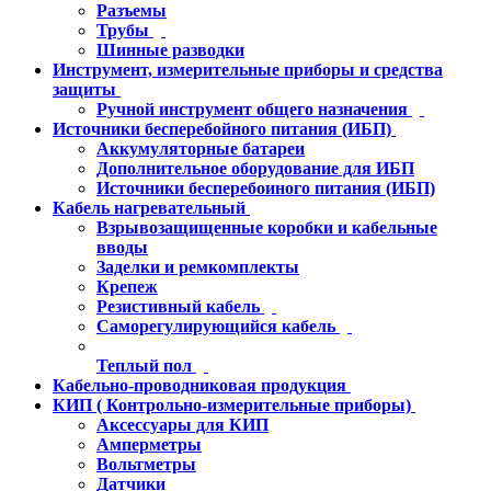
Разъемы
Трубы
Шинные разводки
Инструмент, измерительные приборы и средства
защиты
Ручной инструмент общего назначения
Источники бесперебойного питания (ИБП)
Аккумуляторные батареи
Дополнительное оборудование для ИБП
Источники бесперебоиного питания (ИБП)
Кабель нагревательный
Взрывозащищенные коробки и кабельные
вводы
Заделки и ремкомплекты
Крепеж
Резистивный кабель
Саморегулирующийся кабель
Теплый пол
Кабельно-проводниковая продукция
КИП ( Контрольно-измерительные приборы)
Аксессуары для КИП
Амперметры
Вольтметры
Датчики