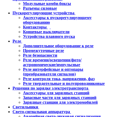
Модульные комби-боксы
Разъемы силовые
Пускорегулирующие устройства
Аксессуары к пускорегулирующему
оборудованию
Контакторы
Концевые выключатели
Устройства плавного пуска
Реле
Дополнительное оборудование к реле
Промежуточные реле
Реле безопасности
Реле времени/освещения/фото/
астрономические/импульсные
Реле интерфейсные и оптопары
(преобразователи сигналов)
Реле контроля тока, напряжения, фаз
Реле твердотельные и полупроводниковые
Решения по зарядке электротранспорта
Аксессуары для зарядных станций
Запасные части для зарядных станций
Зарядные станции для электромобилей
Светильники
Свето-сигнальная аппаратура
Аварийная свето-звуковая сигнализация