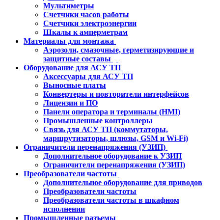
Мультиметры
Счетчики часов работы
Счетчики электроэнергии
Шкалы к амперметрам
Материалы для монтажа
Аэрозоли, смазочные, герметизирующие и
защитные составы
Оборудование для АСУ ТП
Аксессуары для АСУ ТП
Выносные платы
Конвертеры и повторители интерфейсов
Лицензии и ПО
Панели оператора и терминалы (HMI)
Промышленные контроллеры
Связь для АСУ ТП (коммутаторы,
маршрутизаторы, шлюзы, GSM и Wi-Fi)
Ограничители перенапряжения (УЗИП)
Дополнительное оборудование к УЗИП
Ограничители перенапряжения (УЗИП)
Преобразователи частоты
Дополнительное оборудование для приводов
Преобразователи частоты
Преобразователи частоты в шкафном
исполнении
Промышленные разъемы