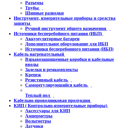
Разъемы
Трубы
Шинные разводки
Инструмент, измерительные приборы и средства
защиты
Ручной инструмент общего назначения
Источники бесперебойного питания (ИБП)
Аккумуляторные батареи
Дополнительное оборудование для ИБП
Источники бесперебоиного питания (ИБП)
Кабель нагревательный
Взрывозащищенные коробки и кабельные
вводы
Заделки и ремкомплекты
Крепеж
Резистивный кабель
Саморегулирующийся кабель
Теплый пол
Кабельно-проводниковая продукция
КИП ( Контрольно-измерительные приборы)
Аксессуары для КИП
Амперметры
Вольтметры
Датчики