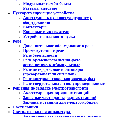
Модульные комби-боксы
Разъемы силовые
Пускорегулирующие устройства
Аксессуары к пускорегулирующему
оборудованию
Контакторы
Концевые выключатели
Устройства плавного пуска
Реле
Дополнительное оборудование к реле
Промежуточные реле
Реле безопасности
Реле времени/освещения/фото/
астрономические/импульсные
Реле интерфейсные и оптопары
(преобразователи сигналов)
Реле контроля тока, напряжения, фаз
Реле твердотельные и полупроводниковые
Решения по зарядке электротранспорта
Аксессуары для зарядных станций
Запасные части для зарядных станций
Зарядные станции для электромобилей
Светильники
Свето-сигнальная аппаратура
Аварийная свето-звуковая сигнализация