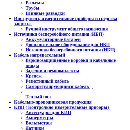
Разъемы
Трубы
Шинные разводки
Инструмент, измерительные приборы и средства
защиты
Ручной инструмент общего назначения
Источники бесперебойного питания (ИБП)
Аккумуляторные батареи
Дополнительное оборудование для ИБП
Источники бесперебоиного питания (ИБП)
Кабель нагревательный
Взрывозащищенные коробки и кабельные
вводы
Заделки и ремкомплекты
Крепеж
Резистивный кабель
Саморегулирующийся кабель
Теплый пол
Кабельно-проводниковая продукция
КИП ( Контрольно-измерительные приборы)
Аксессуары для КИП
Амперметры
Вольтметры
Датчики