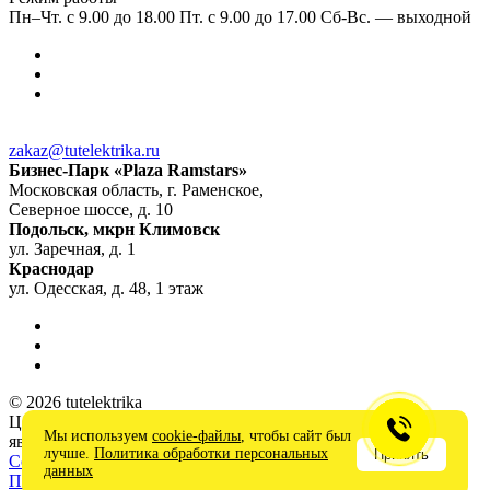
Пн–Чт. с 9.00 до 18.00 Пт. с 9.00 до 17.00 Сб-Вс. — выходной
zakaz@tutelektrika.ru
Бизнес-Парк «Plaza Ramstars»
Московская область, г. Раменское,
Северное шоссе, д. 10
Подольск, мкрн Климовск
ул. Заречная, д. 1
Краснодар
ул. Одесская, д. 48, 1 этаж
© 2026 tutelektrika
Цены на сайте носят информационный характер и не
Мы используем
cookie-файлы
, чтобы сайт был
являются публичной офертой
лучше.
Политика обработки персональных
Принять
Соглашение на обработку персональных данных
данных
Политика в отношении обработки персональных данных