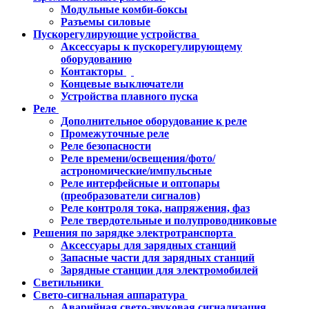
Модульные комби-боксы
Разъемы силовые
Пускорегулирующие устройства
Аксессуары к пускорегулирующему
оборудованию
Контакторы
Концевые выключатели
Устройства плавного пуска
Реле
Дополнительное оборудование к реле
Промежуточные реле
Реле безопасности
Реле времени/освещения/фото/
астрономические/импульсные
Реле интерфейсные и оптопары
(преобразователи сигналов)
Реле контроля тока, напряжения, фаз
Реле твердотельные и полупроводниковые
Решения по зарядке электротранспорта
Аксессуары для зарядных станций
Запасные части для зарядных станций
Зарядные станции для электромобилей
Светильники
Свето-сигнальная аппаратура
Аварийная свето-звуковая сигнализация