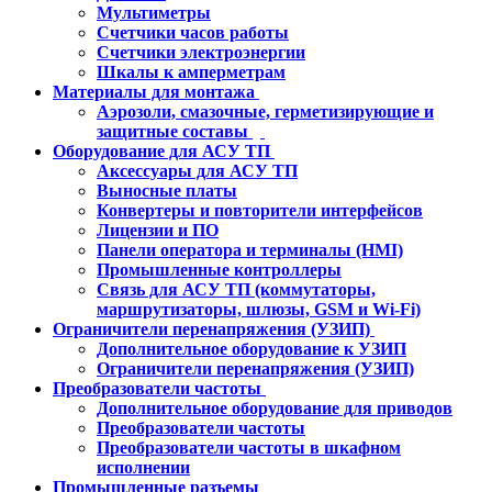
Мультиметры
Счетчики часов работы
Счетчики электроэнергии
Шкалы к амперметрам
Материалы для монтажа
Аэрозоли, смазочные, герметизирующие и
защитные составы
Оборудование для АСУ ТП
Аксессуары для АСУ ТП
Выносные платы
Конвертеры и повторители интерфейсов
Лицензии и ПО
Панели оператора и терминалы (HMI)
Промышленные контроллеры
Связь для АСУ ТП (коммутаторы,
маршрутизаторы, шлюзы, GSM и Wi-Fi)
Ограничители перенапряжения (УЗИП)
Дополнительное оборудование к УЗИП
Ограничители перенапряжения (УЗИП)
Преобразователи частоты
Дополнительное оборудование для приводов
Преобразователи частоты
Преобразователи частоты в шкафном
исполнении
Промышленные разъемы