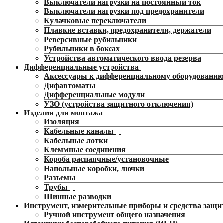
Выключатели нагрузки на постоянный ток
Выключатели нагрузки под предохранители
Кулачковые переключатели
Плавкие вставки, предохранители, держатели
Реверсивные рубильники
Рубильники в боксах
Устройства автоматического ввода резерва
Дифференциальные устройства
Аксессуары к дифференциальному оборудовани
Дифавтоматы
Дифференциальные модули
УЗО (устройства защитного отключения)
Изделия для монтажа
Изоляция
Кабельные каналы
Кабельные лотки
Клеммные соединения
Короба распаячные/установочные
Напольные коробки, лючки
Разъемы
Трубы
Шинные разводки
Инструмент, измерительные приборы и средства защ
Ручной инструмент общего назначения