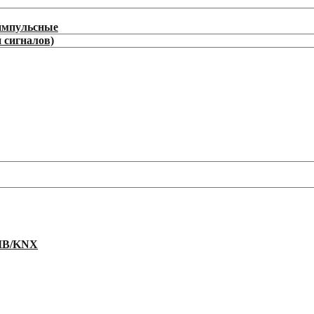
/импульсные
 сигналов)
EIB/KNX