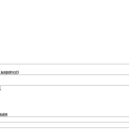
корпусе)
E
икам