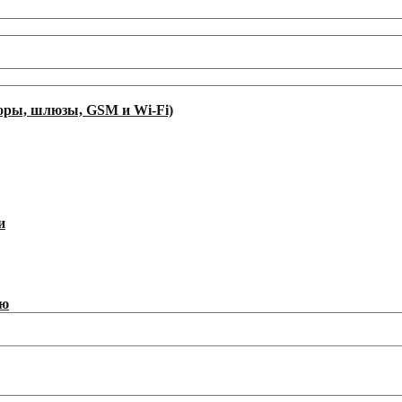
оры, шлюзы, GSM и Wi-Fi)
и
ию