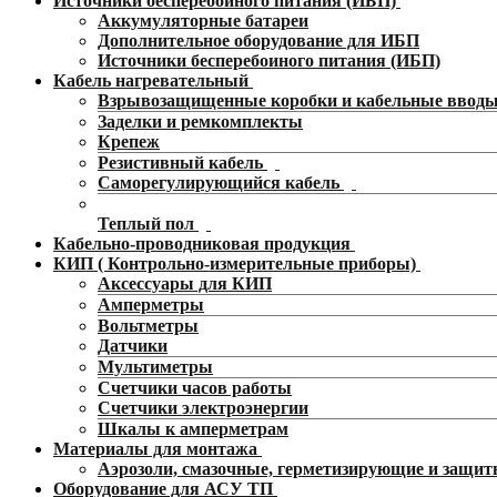
Источники бесперебойного питания (ИБП)
Аккумуляторные батареи
Дополнительное оборудование для ИБП
Источники бесперебоиного питания (ИБП)
Кабель нагревательный
Взрывозащищенные коробки и кабельные ввод
Заделки и ремкомплекты
Крепеж
Резистивный кабель
Саморегулирующийся кабель
Теплый пол
Кабельно-проводниковая продукция
КИП ( Контрольно-измерительные приборы)
Аксессуары для КИП
Амперметры
Вольтметры
Датчики
Мультиметры
Счетчики часов работы
Счетчики электроэнергии
Шкалы к амперметрам
Материалы для монтажа
Аэрозоли, смазочные, герметизирующие и защит
Оборудование для АСУ ТП