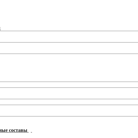
ы
ные составы