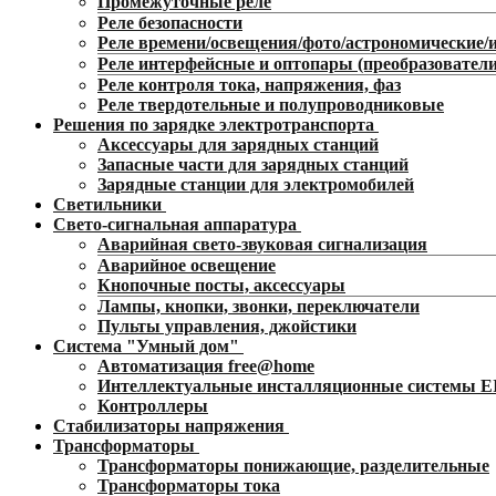
Промежуточные реле
Реле безопасности
Реле времени/освещения/фото/астрономические
Реле интерфейсные и оптопары (преобразователи
Реле контроля тока, напряжения, фаз
Реле твердотельные и полупроводниковые
Решения по зарядке электротранспорта
Аксессуары для зарядных станций
Запасные части для зарядных станций
Зарядные станции для электромобилей
Светильники
Свето-сигнальная аппаратура
Аварийная свето-звуковая сигнализация
Аварийное освещение
Кнопочные посты, аксессуары
Лампы, кнопки, звонки, переключатели
Пульты управления, джойстики
Система "Умный дом"
Автоматизация free@home
Интеллектуальные инсталляционные системы 
Контроллеры
Стабилизаторы напряжения
Трансформаторы
Трансформаторы понижающие, разделительные
Трансформаторы тока