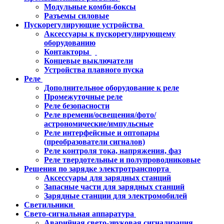
Модульные комби-боксы
Разъемы силовые
Пускорегулирующие устройства
Аксессуары к пускорегулирующему
оборудованию
Контакторы
Концевые выключатели
Устройства плавного пуска
Реле
Дополнительное оборудование к реле
Промежуточные реле
Реле безопасности
Реле времени/освещения/фото/
астрономические/импульсные
Реле интерфейсные и оптопары
(преобразователи сигналов)
Реле контроля тока, напряжения, фаз
Реле твердотельные и полупроводниковые
Решения по зарядке электротранспорта
Аксессуары для зарядных станций
Запасные части для зарядных станций
Зарядные станции для электромобилей
Светильники
Свето-сигнальная аппаратура
Аварийная свето-звуковая сигнализация