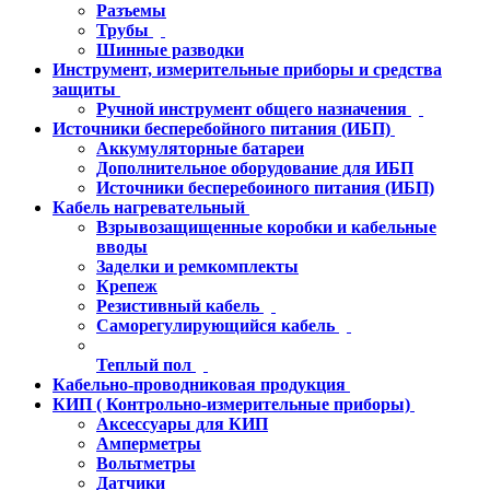
Разъемы
Трубы
Шинные разводки
Инструмент, измерительные приборы и средства
защиты
Ручной инструмент общего назначения
Источники бесперебойного питания (ИБП)
Аккумуляторные батареи
Дополнительное оборудование для ИБП
Источники бесперебоиного питания (ИБП)
Кабель нагревательный
Взрывозащищенные коробки и кабельные
вводы
Заделки и ремкомплекты
Крепеж
Резистивный кабель
Саморегулирующийся кабель
Теплый пол
Кабельно-проводниковая продукция
КИП ( Контрольно-измерительные приборы)
Аксессуары для КИП
Амперметры
Вольтметры
Датчики