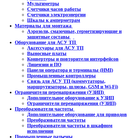
Мультиметры
Счетчики часов работы
Счетчики электроэнергии
Шкалы к амперметрам
Материалы для монтажа
Аэрозоли, смазочные, герметизирующие и
защитные составы
Оборудование для АСУ ТП
Аксессуары для АСУ ТП
Выносные платы
Конвертеры и повторители интерфейсов
Лицензии и ПО
Панели оператора и терминалы (HMI)
Промышленные контроллеры
Связь для АСУ ТП (коммутаторы,
маршрутизаторы, шлюзы, GSM и Wi-Fi)
Ограничители перенапряжения (УЗИП)
Дополнительное оборудование к УЗИП
Ограничители перенапряжения (УЗИП)
Преобразователи частоты
Дополнительное оборудование для приводов
Преобразователи частоты
Преобразователи частоты в шкафном
исполнении
Промышленные разъемы