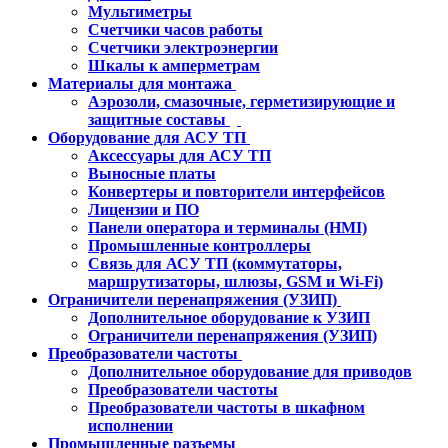
Мультиметры
Счетчики часов работы
Счетчики электроэнергии
Шкалы к амперметрам
Материалы для монтажа
Аэрозоли, смазочные, герметизирующие и
защитные составы
Оборудование для АСУ ТП
Аксессуары для АСУ ТП
Выносные платы
Конвертеры и повторители интерфейсов
Лицензии и ПО
Панели оператора и терминалы (HMI)
Промышленные контроллеры
Связь для АСУ ТП (коммутаторы,
маршрутизаторы, шлюзы, GSM и Wi-Fi)
Ограничители перенапряжения (УЗИП)
Дополнительное оборудование к УЗИП
Ограничители перенапряжения (УЗИП)
Преобразователи частоты
Дополнительное оборудование для приводов
Преобразователи частоты
Преобразователи частоты в шкафном
исполнении
Промышленные разъемы