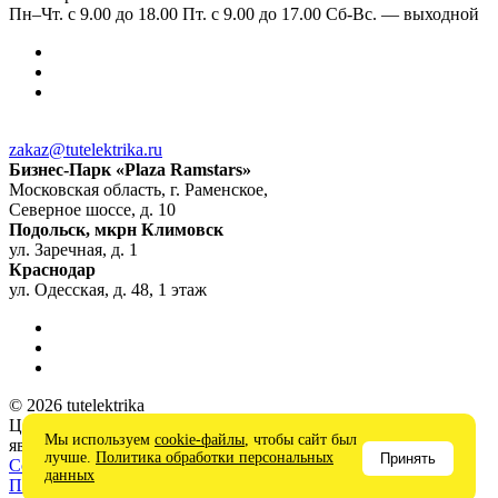
Пн–Чт. с 9.00 до 18.00 Пт. с 9.00 до 17.00 Сб-Вс. — выходной
zakaz@tutelektrika.ru
Бизнес-Парк «Plaza Ramstars»
Московская область, г. Раменское,
Северное шоссе, д. 10
Подольск, мкрн Климовск
ул. Заречная, д. 1
Краснодар
ул. Одесская, д. 48, 1 этаж
© 2026 tutelektrika
Цены на сайте носят информационный характер и не
Мы используем
cookie-файлы
, чтобы сайт был
являются публичной офертой
лучше.
Политика обработки персональных
Принять
Соглашение на обработку персональных данных
данных
Политика в отношении обработки персональных данных