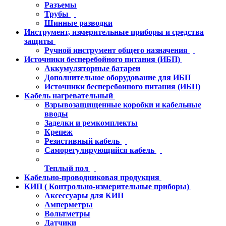
Разъемы
Трубы
Шинные разводки
Инструмент, измерительные приборы и средства
защиты
Ручной инструмент общего назначения
Источники бесперебойного питания (ИБП)
Аккумуляторные батареи
Дополнительное оборудование для ИБП
Источники бесперебоиного питания (ИБП)
Кабель нагревательный
Взрывозащищенные коробки и кабельные
вводы
Заделки и ремкомплекты
Крепеж
Резистивный кабель
Саморегулирующийся кабель
Теплый пол
Кабельно-проводниковая продукция
КИП ( Контрольно-измерительные приборы)
Аксессуары для КИП
Амперметры
Вольтметры
Датчики