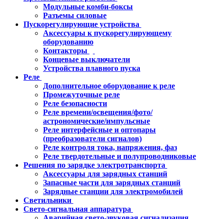
Модульные комби-боксы
Разъемы силовые
Пускорегулирующие устройства
Аксессуары к пускорегулирующему
оборудованию
Контакторы
Концевые выключатели
Устройства плавного пуска
Реле
Дополнительное оборудование к реле
Промежуточные реле
Реле безопасности
Реле времени/освещения/фото/
астрономические/импульсные
Реле интерфейсные и оптопары
(преобразователи сигналов)
Реле контроля тока, напряжения, фаз
Реле твердотельные и полупроводниковые
Решения по зарядке электротранспорта
Аксессуары для зарядных станций
Запасные части для зарядных станций
Зарядные станции для электромобилей
Светильники
Свето-сигнальная аппаратура
Аварийная свето-звуковая сигнализация