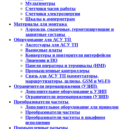
Мультиметры
Счетчики часов работы
Счетчики электроэнергии
Шкалы к амперметрам
Материалы для монтажа
Аэрозоли, смазочные, герметизирующие и
защитные составы
Оборудование для АСУ ТП
Аксессуары для АСУ ТП
Выносные платы
Конвертеры и повторители интерфейсов
Лицензии и ПО
Панели оператора и терминалы (HMI)
Промышленные контроллеры
Связь для АСУ ТП (коммутаторы,
маршрутизаторы, шлюзы, GSM и Wi-Fi)
Ограничители перенапряжения (УЗИП)
Дополнительное оборудование к УЗИП
Ограничители перенапряжения (УЗИП)
Преобразователи частоты
Дополнительное оборудование для приводов
Преобразователи частоты
Преобразователи частоты в шкафном
исполнении
Промышленные разъемы