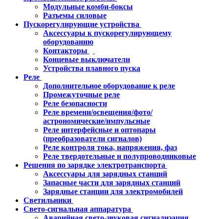
Модульные комби-боксы
Разъемы силовые
Пускорегулирующие устройства
Аксессуары к пускорегулирующему
оборудованию
Контакторы
Концевые выключатели
Устройства плавного пуска
Реле
Дополнительное оборудование к реле
Промежуточные реле
Реле безопасности
Реле времени/освещения/фото/
астрономические/импульсные
Реле интерфейсные и оптопары
(преобразователи сигналов)
Реле контроля тока, напряжения, фаз
Реле твердотельные и полупроводниковые
Решения по зарядке электротранспорта
Аксессуары для зарядных станций
Запасные части для зарядных станций
Зарядные станции для электромобилей
Светильники
Свето-сигнальная аппаратура
Аварийная свето-звуковая сигнализация