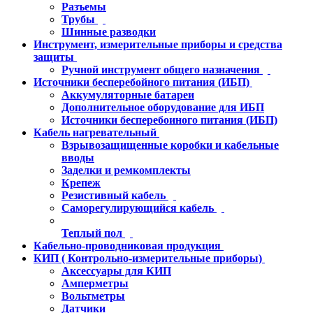
Разъемы
Трубы
Шинные разводки
Инструмент, измерительные приборы и средства
защиты
Ручной инструмент общего назначения
Источники бесперебойного питания (ИБП)
Аккумуляторные батареи
Дополнительное оборудование для ИБП
Источники бесперебоиного питания (ИБП)
Кабель нагревательный
Взрывозащищенные коробки и кабельные
вводы
Заделки и ремкомплекты
Крепеж
Резистивный кабель
Саморегулирующийся кабель
Теплый пол
Кабельно-проводниковая продукция
КИП ( Контрольно-измерительные приборы)
Аксессуары для КИП
Амперметры
Вольтметры
Датчики