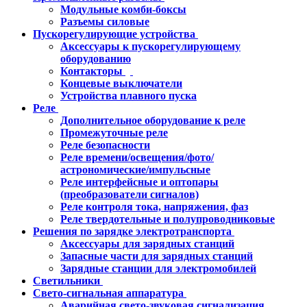
Модульные комби-боксы
Разъемы силовые
Пускорегулирующие устройства
Аксессуары к пускорегулирующему
оборудованию
Контакторы
Концевые выключатели
Устройства плавного пуска
Реле
Дополнительное оборудование к реле
Промежуточные реле
Реле безопасности
Реле времени/освещения/фото/
астрономические/импульсные
Реле интерфейсные и оптопары
(преобразователи сигналов)
Реле контроля тока, напряжения, фаз
Реле твердотельные и полупроводниковые
Решения по зарядке электротранспорта
Аксессуары для зарядных станций
Запасные части для зарядных станций
Зарядные станции для электромобилей
Светильники
Свето-сигнальная аппаратура
Аварийная свето-звуковая сигнализация