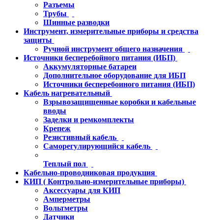
Разъемы
Трубы
Шинные разводки
Инструмент, измерительные приборы и средства
защиты
Ручной инструмент общего назначения
Источники бесперебойного питания (ИБП)
Аккумуляторные батареи
Дополнительное оборудование для ИБП
Источники бесперебоиного питания (ИБП)
Кабель нагревательный
Взрывозащищенные коробки и кабельные
вводы
Заделки и ремкомплекты
Крепеж
Резистивный кабель
Саморегулирующийся кабель
Теплый пол
Кабельно-проводниковая продукция
КИП ( Контрольно-измерительные приборы)
Аксессуары для КИП
Амперметры
Вольтметры
Датчики