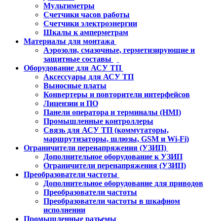
Мультиметры
Счетчики часов работы
Счетчики электроэнергии
Шкалы к амперметрам
Материалы для монтажа
Аэрозоли, смазочные, герметизирующие и
защитные составы
Оборудование для АСУ ТП
Аксессуары для АСУ ТП
Выносные платы
Конвертеры и повторители интерфейсов
Лицензии и ПО
Панели оператора и терминалы (HMI)
Промышленные контроллеры
Связь для АСУ ТП (коммутаторы,
маршрутизаторы, шлюзы, GSM и Wi-Fi)
Ограничители перенапряжения (УЗИП)
Дополнительное оборудование к УЗИП
Ограничители перенапряжения (УЗИП)
Преобразователи частоты
Дополнительное оборудование для приводов
Преобразователи частоты
Преобразователи частоты в шкафном
исполнении
Промышленные разъемы