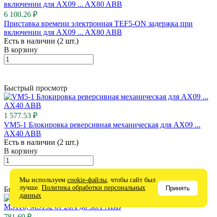
6 100.26 ₽
Приставка времени электронная TEF5-ON задержка при
включении для AX09 ... AX80 ABB
Есть в наличии (2 шт.)
В корзину
Быстрый просмотр
1 577.53 ₽
VM5-1 Блокировка реверсивная механическая для AX09 ...
AX40 ABB
Есть в наличии (2 шт.)
В корзину
Мы используем
cookie-файлы
, чтобы сайт был
лучше.
Политика обработки персональных
Принять
Быстрый просмотр
данных
781.69 ₽