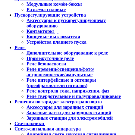
Модульные комби-боксы
Разъемы силовые
Пускорегулирующие устройства
Аксессуары к пускорегулирующему
оборудованию
Контакторы
Концевые выключатели
Устройства плавного пуска
Реле
Дополнительное оборудование к реле
Промежуточные реле
Реле безопасности
Реле времени/освещения/фото/
астрономические/импульсные
Реле интерфейсные и оптопары
(преобразователи сигналов)
Реле контроля тока, напряжения, фаз
Реле твердотельные и полупроводниковые
Решения по зарядке электротранспорта
Аксессуары для зарядных станций
Запасные части для зарядных станций
Зарядные станции для электромобилей
Светильники
Свето-сигнальная аппаратура
Аварийная свето-звуковая сигнализация