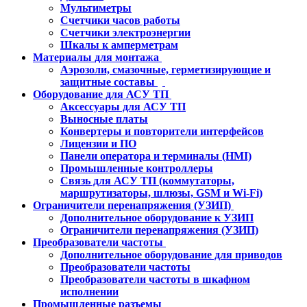
Мультиметры
Счетчики часов работы
Счетчики электроэнергии
Шкалы к амперметрам
Материалы для монтажа
Аэрозоли, смазочные, герметизирующие и
защитные составы
Оборудование для АСУ ТП
Аксессуары для АСУ ТП
Выносные платы
Конвертеры и повторители интерфейсов
Лицензии и ПО
Панели оператора и терминалы (HMI)
Промышленные контроллеры
Связь для АСУ ТП (коммутаторы,
маршрутизаторы, шлюзы, GSM и Wi-Fi)
Ограничители перенапряжения (УЗИП)
Дополнительное оборудование к УЗИП
Ограничители перенапряжения (УЗИП)
Преобразователи частоты
Дополнительное оборудование для приводов
Преобразователи частоты
Преобразователи частоты в шкафном
исполнении
Промышленные разъемы