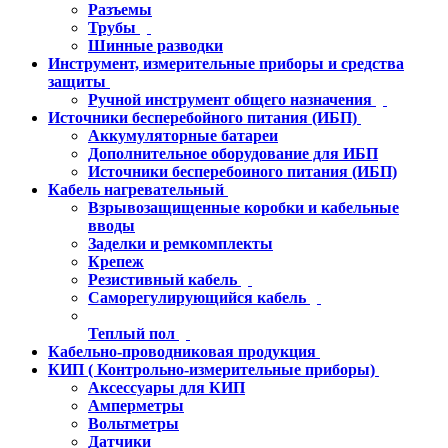
Разъемы
Трубы
Шинные разводки
Инструмент, измерительные приборы и средства
защиты
Ручной инструмент общего назначения
Источники бесперебойного питания (ИБП)
Аккумуляторные батареи
Дополнительное оборудование для ИБП
Источники бесперебоиного питания (ИБП)
Кабель нагревательный
Взрывозащищенные коробки и кабельные
вводы
Заделки и ремкомплекты
Крепеж
Резистивный кабель
Саморегулирующийся кабель
Теплый пол
Кабельно-проводниковая продукция
КИП ( Контрольно-измерительные приборы)
Аксессуары для КИП
Амперметры
Вольтметры
Датчики