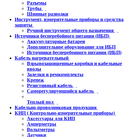
Разъемы
Трубы
Шинные разводки
Инструмент, измерительные приборы и средства
защиты
Ручной инструмент общего назначения
Источники бесперебойного питания (ИБП)
Аккумуляторные батареи
Дополнительное оборудование для ИБП
Источники бесперебоиного питания (ИБП)
Кабель нагревательный
Взрывозащищенные коробки и кабельные
вводы
Заделки и ремкомплекты
Крепеж
Резистивный кабель
Саморегулирующийся кабель
Теплый пол
Кабельно-проводниковая продукция
КИП ( Контрольно-измерительные приборы)
Аксессуары для КИП
Амперметры
Вольтметры
Датчики