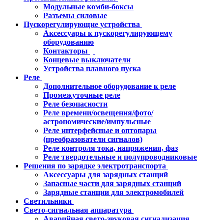
Модульные комби-боксы
Разъемы силовые
Пускорегулирующие устройства
Аксессуары к пускорегулирующему
оборудованию
Контакторы
Концевые выключатели
Устройства плавного пуска
Реле
Дополнительное оборудование к реле
Промежуточные реле
Реле безопасности
Реле времени/освещения/фото/
астрономические/импульсные
Реле интерфейсные и оптопары
(преобразователи сигналов)
Реле контроля тока, напряжения, фаз
Реле твердотельные и полупроводниковые
Решения по зарядке электротранспорта
Аксессуары для зарядных станций
Запасные части для зарядных станций
Зарядные станции для электромобилей
Светильники
Свето-сигнальная аппаратура
Аварийная свето-звуковая сигнализация