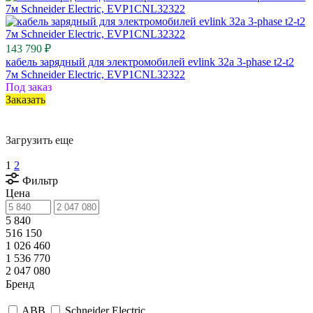
143 790 ₽
кабель зарядный для электромобилей evlink 32a 3-phase t2-t2
7м Schneider Electric, EVP1CNL32322
Под заказ
Заказать
Загрузить еще
1
2
Фильтр
Цена
5 840
516 150
1 026 460
1 536 770
2 047 080
Бренд
ABB
Schneider Electric