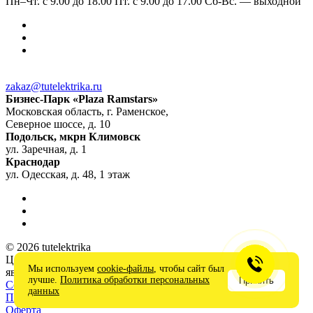
Пн–Чт. с 9.00 до 18.00 Пт. с 9.00 до 17.00 Сб-Вс. — выходной
zakaz@tutelektrika.ru
Бизнес-Парк «Plaza Ramstars»
Московская область, г. Раменское,
Северное шоссе, д. 10
Подольск, мкрн Климовск
ул. Заречная, д. 1
Краснодар
ул. Одесская, д. 48, 1 этаж
© 2026 tutelektrika
Цены на сайте носят информационный характер и не
Мы используем
cookie-файлы
, чтобы сайт был
являются публичной офертой
лучше.
Политика обработки персональных
Принять
Соглашение на обработку персональных данных
данных
Политика в отношении обработки персональных данных
Оферта