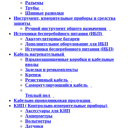
Разъемы
Трубы
Шинные разводки
Инструмент, измерительные приборы и средства
защиты
Ручной инструмент общего назначения
Источники бесперебойного питания (ИБП)
Аккумуляторные батареи
Дополнительное оборудование для ИБП
Источники бесперебоиного питания (ИБП)
Кабель нагревательный
Взрывозащищенные коробки и кабельные
вводы
Заделки и ремкомплекты
Крепеж
Резистивный кабель
Саморегулирующийся кабель
Теплый пол
Кабельно-проводниковая продукция
КИП ( Контрольно-измерительные приборы)
Аксессуары для КИП
Амперметры
Вольтметры
Датчики