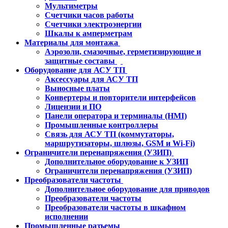
Мультиметры
Счетчики часов работы
Счетчики электроэнергии
Шкалы к амперметрам
Материалы для монтажа
Аэрозоли, смазочные, герметизирующие и
защитные составы
Оборудование для АСУ ТП
Аксессуары для АСУ ТП
Выносные платы
Конвертеры и повторители интерфейсов
Лицензии и ПО
Панели оператора и терминалы (HMI)
Промышленные контроллеры
Связь для АСУ ТП (коммутаторы,
маршрутизаторы, шлюзы, GSM и Wi-Fi)
Ограничители перенапряжения (УЗИП)
Дополнительное оборудование к УЗИП
Ограничители перенапряжения (УЗИП)
Преобразователи частоты
Дополнительное оборудование для приводов
Преобразователи частоты
Преобразователи частоты в шкафном
исполнении
Промышленные разъемы