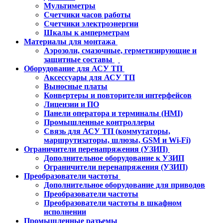
Мультиметры
Счетчики часов работы
Счетчики электроэнергии
Шкалы к амперметрам
Материалы для монтажа
Аэрозоли, смазочные, герметизирующие и
защитные составы
Оборудование для АСУ ТП
Аксессуары для АСУ ТП
Выносные платы
Конвертеры и повторители интерфейсов
Лицензии и ПО
Панели оператора и терминалы (HMI)
Промышленные контроллеры
Связь для АСУ ТП (коммутаторы,
маршрутизаторы, шлюзы, GSM и Wi-Fi)
Ограничители перенапряжения (УЗИП)
Дополнительное оборудование к УЗИП
Ограничители перенапряжения (УЗИП)
Преобразователи частоты
Дополнительное оборудование для приводов
Преобразователи частоты
Преобразователи частоты в шкафном
исполнении
Промышленные разъемы