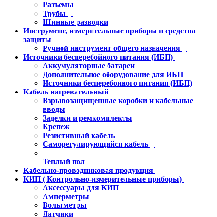
Разъемы
Трубы
Шинные разводки
Инструмент, измерительные приборы и средства
защиты
Ручной инструмент общего назначения
Источники бесперебойного питания (ИБП)
Аккумуляторные батареи
Дополнительное оборудование для ИБП
Источники бесперебоиного питания (ИБП)
Кабель нагревательный
Взрывозащищенные коробки и кабельные
вводы
Заделки и ремкомплекты
Крепеж
Резистивный кабель
Саморегулирующийся кабель
Теплый пол
Кабельно-проводниковая продукция
КИП ( Контрольно-измерительные приборы)
Аксессуары для КИП
Амперметры
Вольтметры
Датчики