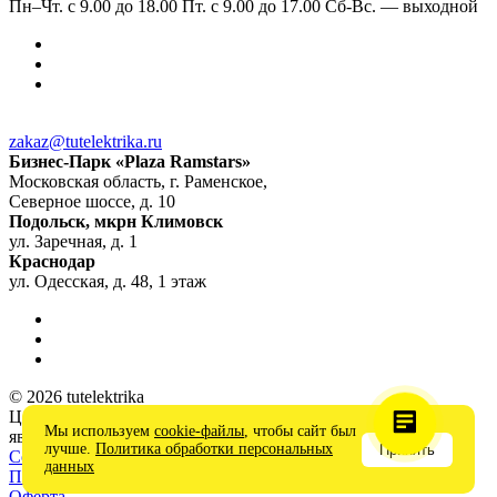
Пн–Чт. с 9.00 до 18.00 Пт. с 9.00 до 17.00 Сб-Вс. — выходной
zakaz@tutelektrika.ru
Бизнес-Парк «Plaza Ramstars»
Московская область, г. Раменское,
Северное шоссе, д. 10
Подольск, мкрн Климовск
ул. Заречная, д. 1
Краснодар
ул. Одесская, д. 48, 1 этаж
© 2026 tutelektrika
Цены на сайте носят информационный характер и не
Мы используем
cookie-файлы
, чтобы сайт был
являются публичной офертой
лучше.
Политика обработки персональных
Принять
Соглашение на обработку персональных данных
данных
Политика в отношении обработки персональных данных
Оферта