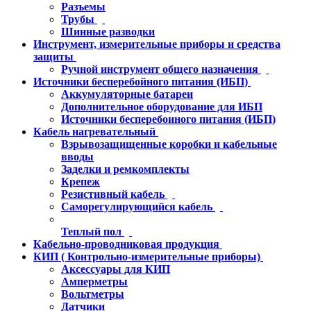
Разъемы
Трубы
Шинные разводки
Инструмент, измерительные приборы и средства
защиты
Ручной инструмент общего назначения
Источники бесперебойного питания (ИБП)
Аккумуляторные батареи
Дополнительное оборудование для ИБП
Источники бесперебоиного питания (ИБП)
Кабель нагревательный
Взрывозащищенные коробки и кабельные
вводы
Заделки и ремкомплекты
Крепеж
Резистивный кабель
Саморегулирующийся кабель
Теплый пол
Кабельно-проводниковая продукция
КИП ( Контрольно-измерительные приборы)
Аксессуары для КИП
Амперметры
Вольтметры
Датчики