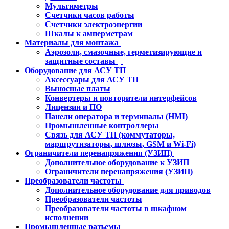
Мультиметры
Счетчики часов работы
Счетчики электроэнергии
Шкалы к амперметрам
Материалы для монтажа
Аэрозоли, смазочные, герметизирующие и
защитные составы
Оборудование для АСУ ТП
Аксессуары для АСУ ТП
Выносные платы
Конвертеры и повторители интерфейсов
Лицензии и ПО
Панели оператора и терминалы (HMI)
Промышленные контроллеры
Связь для АСУ ТП (коммутаторы,
маршрутизаторы, шлюзы, GSM и Wi-Fi)
Ограничители перенапряжения (УЗИП)
Дополнительное оборудование к УЗИП
Ограничители перенапряжения (УЗИП)
Преобразователи частоты
Дополнительное оборудование для приводов
Преобразователи частоты
Преобразователи частоты в шкафном
исполнении
Промышленные разъемы