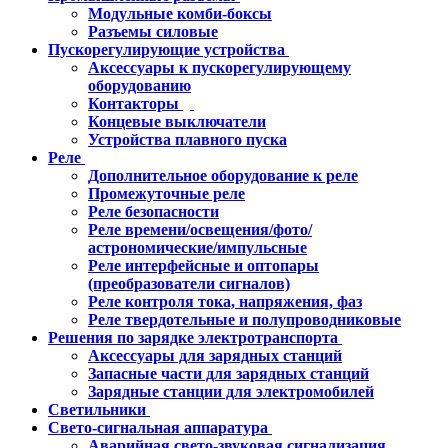
Модульные комби-боксы
Разъемы силовые
Пускорегулирующие устройства
Аксессуары к пускорегулирующему
оборудованию
Контакторы
Концевые выключатели
Устройства плавного пуска
Реле
Дополнительное оборудование к реле
Промежуточные реле
Реле безопасности
Реле времени/освещения/фото/
астрономические/импульсные
Реле интерфейсные и оптопары
(преобразователи сигналов)
Реле контроля тока, напряжения, фаз
Реле твердотельные и полупроводниковые
Решения по зарядке электротранспорта
Аксессуары для зарядных станций
Запасные части для зарядных станций
Зарядные станции для электромобилей
Светильники
Свето-сигнальная аппаратура
Аварийная свето-звуковая сигнализация