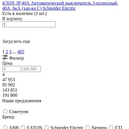
iC65N 3P 40А Автоматический выключатель 3-полюсный,
40А, 6кА (хар-ка C) Schneider Electric
Есть в наличии (3 шт.)
В корзину
Загрузить еще
1
2
3
...
405
Фильтр
Цена
4
47 953
95 902
143 851
191 800
Наши предложения
Советуем
Бренд
ABB
EATON
Schneider Electric
Siemens
ETI