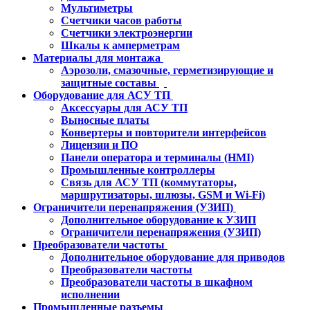
Мультиметры
Счетчики часов работы
Счетчики электроэнергии
Шкалы к амперметрам
Материалы для монтажа
Аэрозоли, смазочные, герметизирующие и
защитные составы
Оборудование для АСУ ТП
Аксессуары для АСУ ТП
Выносные платы
Конвертеры и повторители интерфейсов
Лицензии и ПО
Панели оператора и терминалы (HMI)
Промышленные контроллеры
Связь для АСУ ТП (коммутаторы,
маршрутизаторы, шлюзы, GSM и Wi-Fi)
Ограничители перенапряжения (УЗИП)
Дополнительное оборудование к УЗИП
Ограничители перенапряжения (УЗИП)
Преобразователи частоты
Дополнительное оборудование для приводов
Преобразователи частоты
Преобразователи частоты в шкафном
исполнении
Промышленные разъемы