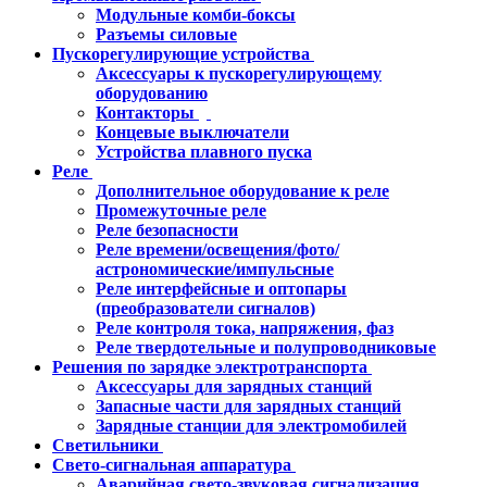
Модульные комби-боксы
Разъемы силовые
Пускорегулирующие устройства
Аксессуары к пускорегулирующему
оборудованию
Контакторы
Концевые выключатели
Устройства плавного пуска
Реле
Дополнительное оборудование к реле
Промежуточные реле
Реле безопасности
Реле времени/освещения/фото/
астрономические/импульсные
Реле интерфейсные и оптопары
(преобразователи сигналов)
Реле контроля тока, напряжения, фаз
Реле твердотельные и полупроводниковые
Решения по зарядке электротранспорта
Аксессуары для зарядных станций
Запасные части для зарядных станций
Зарядные станции для электромобилей
Светильники
Свето-сигнальная аппаратура
Аварийная свето-звуковая сигнализация