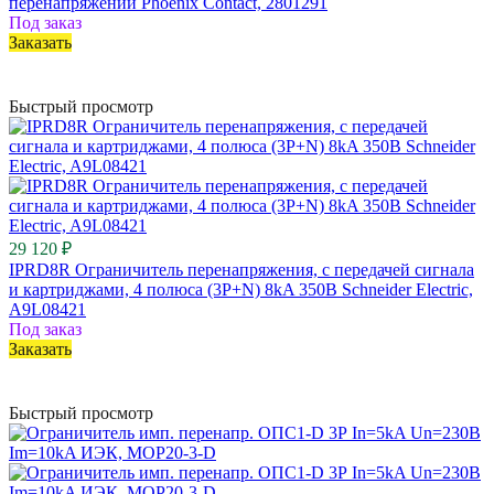
перенапряжений Phoenix Contact, 2801291
Под заказ
Заказать
Быстрый просмотр
29 120 ₽
IPRD8R Ограничитель перенапряжения, с передачей сигнала
и картриджами, 4 полюса (3Р+N) 8kA 350В Schneider Electric,
A9L08421
Под заказ
Заказать
Быстрый просмотр