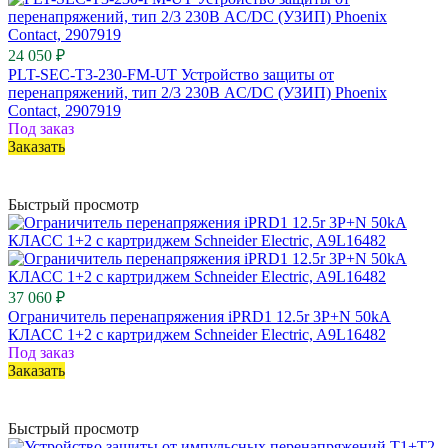
24 050 ₽
PLT-SEC-T3-230-FM-UT Устройство защиты от
перенапряжений, тип 2/3 230В AC/DC (УЗИП) Phoenix
Contact, 2907919
Под заказ
Заказать
Быстрый просмотр
37 060 ₽
Ограничитель перенапряжения iPRD1 12.5r 3P+N 50kA
КЛАСС 1+2 с картриджем Schneider Electric, A9L16482
Под заказ
Заказать
Быстрый просмотр