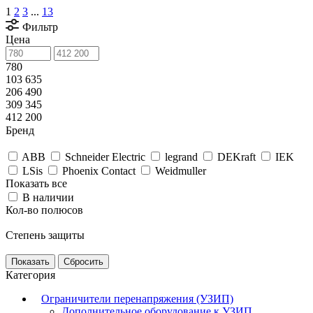
1
2
3
...
13
Фильтр
Цена
780
103 635
206 490
309 345
412 200
Бренд
ABB
Schneider Electric
legrand
DEKraft
IEK
LSis
Phoenix Contact
Weidmuller
Показать все
В наличии
Кол-во полюсов
Степень защиты
Сбросить
Категория
Ограничители перенапряжения (УЗИП)
Дополнительное оборудование к УЗИП