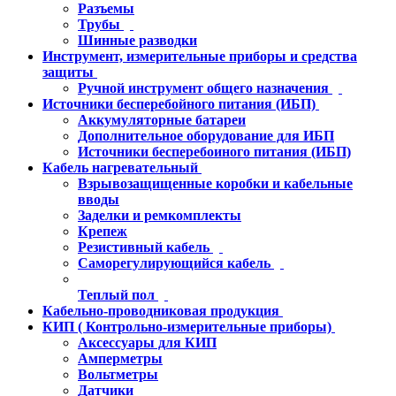
Разъемы
Трубы
Шинные разводки
Инструмент, измерительные приборы и средства
защиты
Ручной инструмент общего назначения
Источники бесперебойного питания (ИБП)
Аккумуляторные батареи
Дополнительное оборудование для ИБП
Источники бесперебоиного питания (ИБП)
Кабель нагревательный
Взрывозащищенные коробки и кабельные
вводы
Заделки и ремкомплекты
Крепеж
Резистивный кабель
Саморегулирующийся кабель
Теплый пол
Кабельно-проводниковая продукция
КИП ( Контрольно-измерительные приборы)
Аксессуары для КИП
Амперметры
Вольтметры
Датчики