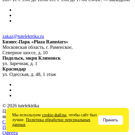
zakaz@tutelektrika.ru
Бизнес-Парк «Plaza Ramstars»
Московская область, г. Раменское,
Северное шоссе, д. 10
Подольск, мкрн Климовск
ул. Заречная, д. 1
Краснодар
ул. Одесская, д. 48, 1 этаж
© 2026 tutelektrika
Цены на сайте носят информационный характер и не
Мы используем
cookie-файлы
, чтобы сайт был
являются публичной офертой
лучше.
Политика обработки персональных
Принять
Соглашение на обработку персональных данных
данных
Политика в отношении обработки персональных данных
Оферта