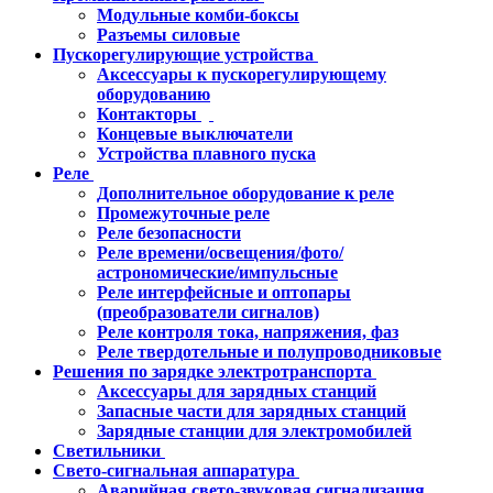
Модульные комби-боксы
Разъемы силовые
Пускорегулирующие устройства
Аксессуары к пускорегулирующему
оборудованию
Контакторы
Концевые выключатели
Устройства плавного пуска
Реле
Дополнительное оборудование к реле
Промежуточные реле
Реле безопасности
Реле времени/освещения/фото/
астрономические/импульсные
Реле интерфейсные и оптопары
(преобразователи сигналов)
Реле контроля тока, напряжения, фаз
Реле твердотельные и полупроводниковые
Решения по зарядке электротранспорта
Аксессуары для зарядных станций
Запасные части для зарядных станций
Зарядные станции для электромобилей
Светильники
Свето-сигнальная аппаратура
Аварийная свето-звуковая сигнализация