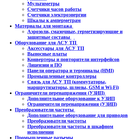
Мультиметры
Счетчики часов работы
Счетчики электроэнергии
Шкалы к амперметрам
Материалы для монтажа
Аэрозоли, смазочные, герметизирующие и
защитные составы
Оборудование для АСУ ТП
Аксессуары для АСУ ТП
Выносные платы
Конвертеры и повторители интерфейсов
Лицензии и ПО
Панели оператора и терминалы (HMI)
Промышленные контроллеры
Связь для АСУ ТП (коммутаторы,
маршрутизаторы, шлюзы, GSM и Wi-Fi)
Ограничители перенапряжения (УЗИП)
Дополнительное оборудование к УЗИП
Ограничители перенапряжения (УЗИП)
Преобразователи частоты
Дополнительное оборудование для приводов
Преобразователи частоты
Преобразователи частоты в шкафном
исполнении
Промышленные разъемы