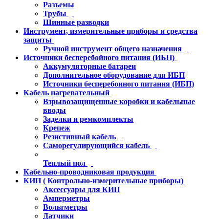
Разъемы
Трубы
Шинные разводки
Инструмент, измерительные приборы и средства
защиты
Ручной инструмент общего назначения
Источники бесперебойного питания (ИБП)
Аккумуляторные батареи
Дополнительное оборудование для ИБП
Источники бесперебоиного питания (ИБП)
Кабель нагревательный
Взрывозащищенные коробки и кабельные
вводы
Заделки и ремкомплекты
Крепеж
Резистивный кабель
Саморегулирующийся кабель
Теплый пол
Кабельно-проводниковая продукция
КИП ( Контрольно-измерительные приборы)
Аксессуары для КИП
Амперметры
Вольтметры
Датчики