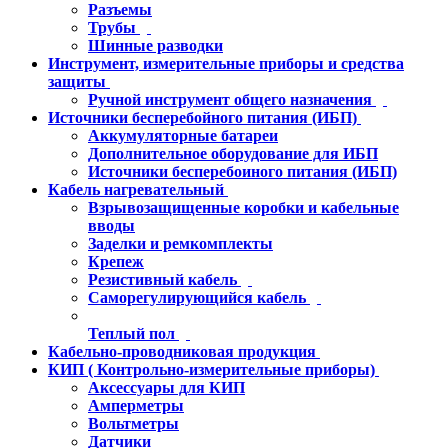
Разъемы
Трубы
Шинные разводки
Инструмент, измерительные приборы и средства
защиты
Ручной инструмент общего назначения
Источники бесперебойного питания (ИБП)
Аккумуляторные батареи
Дополнительное оборудование для ИБП
Источники бесперебоиного питания (ИБП)
Кабель нагревательный
Взрывозащищенные коробки и кабельные
вводы
Заделки и ремкомплекты
Крепеж
Резистивный кабель
Саморегулирующийся кабель
Теплый пол
Кабельно-проводниковая продукция
КИП ( Контрольно-измерительные приборы)
Аксессуары для КИП
Амперметры
Вольтметры
Датчики