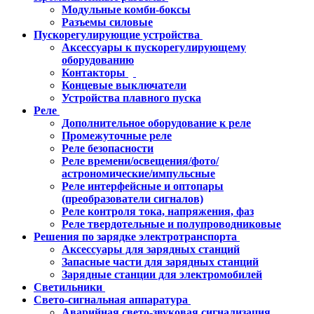
Модульные комби-боксы
Разъемы силовые
Пускорегулирующие устройства
Аксессуары к пускорегулирующему
оборудованию
Контакторы
Концевые выключатели
Устройства плавного пуска
Реле
Дополнительное оборудование к реле
Промежуточные реле
Реле безопасности
Реле времени/освещения/фото/
астрономические/импульсные
Реле интерфейсные и оптопары
(преобразователи сигналов)
Реле контроля тока, напряжения, фаз
Реле твердотельные и полупроводниковые
Решения по зарядке электротранспорта
Аксессуары для зарядных станций
Запасные части для зарядных станций
Зарядные станции для электромобилей
Светильники
Свето-сигнальная аппаратура
Аварийная свето-звуковая сигнализация