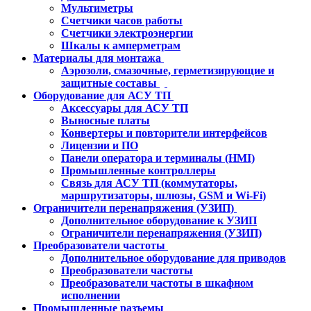
Мультиметры
Счетчики часов работы
Счетчики электроэнергии
Шкалы к амперметрам
Материалы для монтажа
Аэрозоли, смазочные, герметизирующие и
защитные составы
Оборудование для АСУ ТП
Аксессуары для АСУ ТП
Выносные платы
Конвертеры и повторители интерфейсов
Лицензии и ПО
Панели оператора и терминалы (HMI)
Промышленные контроллеры
Связь для АСУ ТП (коммутаторы,
маршрутизаторы, шлюзы, GSM и Wi-Fi)
Ограничители перенапряжения (УЗИП)
Дополнительное оборудование к УЗИП
Ограничители перенапряжения (УЗИП)
Преобразователи частоты
Дополнительное оборудование для приводов
Преобразователи частоты
Преобразователи частоты в шкафном
исполнении
Промышленные разъемы