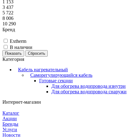
1 153
3 437
5 722
8 006
10 290
Бренд
Extherm
В наличии
Сбросить
Категория
Кабель нагревательный
Саморегулирующийся кабель
Готовые секции
Для обогрева водопровода изнутри
Для обогрева водопровода снаружи
Интернет-магазин
Каталог
Акции
Бренды
Услуги
Новости