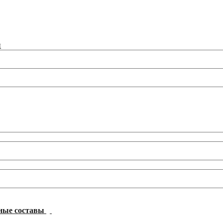
ы
ные составы