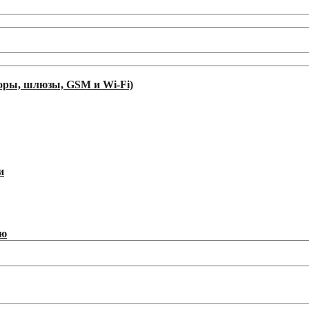
оры, шлюзы, GSM и Wi-Fi)
и
ию