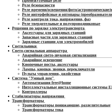
Промежуточные реле
Реле безопасности
Реле времени/освещения/фото/астрономические
Реле интерфейсные и оптопары (преобразователи
Реле контроля тока, напряжения, фаз
Реле твердотельные и полупроводниковые
Решения по зарядке электротранспорта
Аксессуары для зарядных станций
Запасные части для зарядных станций
Зарядные станции для электромобилей
Светильники
Свето-сигнальная аппаратура
Аварийная свето-звуковая сигнализация
Аварийное освещение
Кнопочные посты, аксессуары
Лампы, кнопки, звонки, переключатели
Пульты управления, джойстики
Система "Умный дом"
Автоматизация free@home
Интеллектуальные инсталляционные системы 
Контроллеры
Стабилизаторы напряжения
Трансформаторы
Трансформаторы понижающие, разделительные
Трансформаторы тока