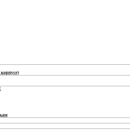
корпусе)
E
икам