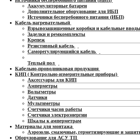
Источники бесперебойного питания (ИБП)
Аккумуляторные батареи
Дополнительное оборудование для ИБП
Источники бесперебоиного питания (ИБП)
Кабель нагревательный
Взрывозащищенные коробки и кабельные ввод
Заделки и ремкомплекты
Крепеж
Резистивный кабель
Саморегулирующийся кабель
Теплый пол
Кабельно-проводниковая продукция
КИП ( Контрольно-измерительные приборы)
Аксессуары для КИП
Амперметры
Вольтметры
Датчики
Мультиметры
Счетчики часов работы
Счетчики электроэнергии
Шкалы к амперметрам
Материалы для монтажа
Аэрозоли, смазочные, герметизирующие и защит
Оборудование для АСУ ТП