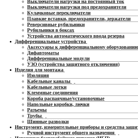
Выключатели нагрузки на постоянный ток
Выключатели нагрузки под предохранители
Кулачковые переключатели
Плавкие вставки, предохранители, держатели
Реверсивные рубильники
Рубильники в боксах
Устройства автоматического ввода резерва
Дифференциальные устройства
Аксессуары к дифференциальному оборудовани
Дифавтоматы
Дифференциальные модули
УЗО (устройства защитного отключения)
Изделия для монтажа
Изоляция
Кабельные каналы
Кабельные лотки
Клеммные соединения
Короба распаячные/установочные
Напольные коробки, лючки
Разъемы
Трубы
Шинные разводки
Инструмент, измерительные приборы и средства защ
Ручной инструмент общего назначения