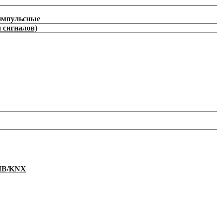
/импульсные
 сигналов)
EIB/KNX