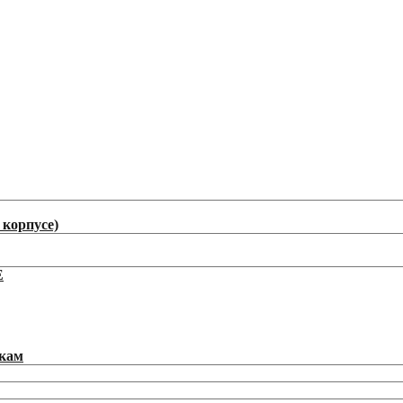
корпусе)
E
икам