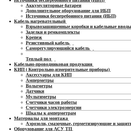
Источники бесперебойного питания (ИБП)
Аккумуляторные батареи
Дополнительное оборудование для ИБП
Источники бесперебоиного питания (ИБП)
Кабель нагревательный
Взрывозащищенные коробки и кабельные ввод
Заделки и ремкомплекты
Крепеж
Резистивный кабель
Саморегулирующийся кабель
Теплый пол
Кабельно-проводниковая продукция
КИП ( Контрольно-измерительные приборы)
Аксессуары для КИП
Амперметры
Вольтметры
Датчики
Мультиметры
Счетчики часов работы
Счетчики электроэнергии
Шкалы к амперметрам
Материалы для монтажа
Аэрозоли, смазочные, герметизирующие и защит
Оборудование для АСУ ТП