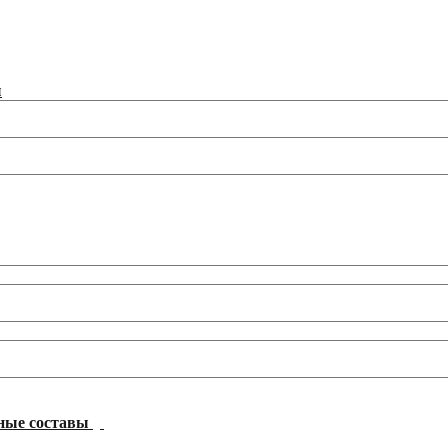
ы
ные составы