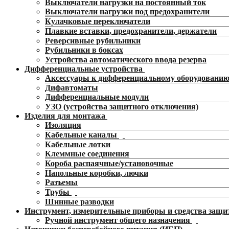
Выключатели нагрузки на постоянный ток
Выключатели нагрузки под предохранители
Кулачковые переключатели
Плавкие вставки, предохранители, держатели
Реверсивные рубильники
Рубильники в боксах
Устройства автоматического ввода резерва
Дифференциальные устройства
Аксессуары к дифференциальному оборудовани
Дифавтоматы
Дифференциальные модули
УЗО (устройства защитного отключения)
Изделия для монтажа
Изоляция
Кабельные каналы
Кабельные лотки
Клеммные соединения
Короба распаячные/установочные
Напольные коробки, лючки
Разъемы
Трубы
Шинные разводки
Инструмент, измерительные приборы и средства защ
Ручной инструмент общего назначения