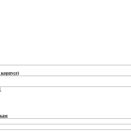
корпусе)
E
икам