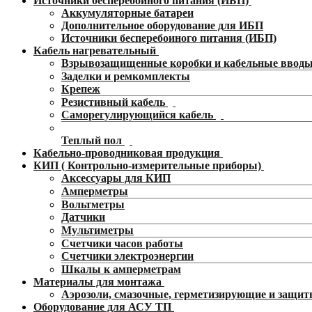
Источники бесперебойного питания (ИБП)
Аккумуляторные батареи
Дополнительное оборудование для ИБП
Источники бесперебоиного питания (ИБП)
Кабель нагревательный
Взрывозащищенные коробки и кабельные ввод
Заделки и ремкомплекты
Крепеж
Резистивный кабель
Саморегулирующийся кабель
Теплый пол
Кабельно-проводниковая продукция
КИП ( Контрольно-измерительные приборы)
Аксессуары для КИП
Амперметры
Вольтметры
Датчики
Мультиметры
Счетчики часов работы
Счетчики электроэнергии
Шкалы к амперметрам
Материалы для монтажа
Аэрозоли, смазочные, герметизирующие и защит
Оборудование для АСУ ТП