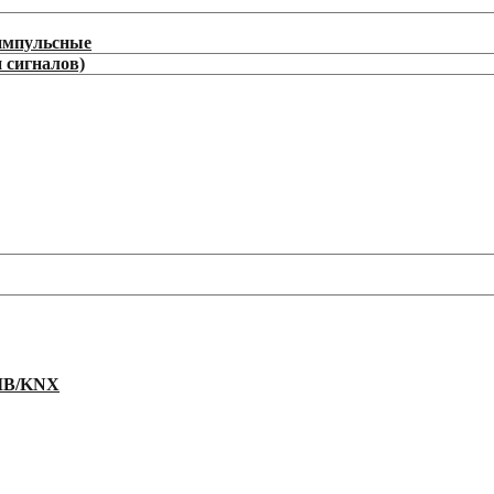
/импульсные
 сигналов)
EIB/KNX