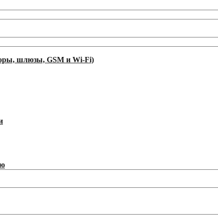
оры, шлюзы, GSM и Wi-Fi)
и
ию