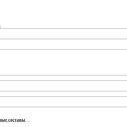
ы
ные составы