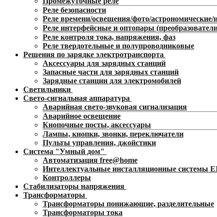
Промежуточные реле
Реле безопасности
Реле времени/освещения/фото/астрономические
Реле интерфейсные и оптопары (преобразователи
Реле контроля тока, напряжения, фаз
Реле твердотельные и полупроводниковые
Решения по зарядке электротранспорта
Аксессуары для зарядных станций
Запасные части для зарядных станций
Зарядные станции для электромобилей
Светильники
Свето-сигнальная аппаратура
Аварийная свето-звуковая сигнализация
Аварийное освещение
Кнопочные посты, аксессуары
Лампы, кнопки, звонки, переключатели
Пульты управления, джойстики
Система "Умный дом"
Автоматизация free@home
Интеллектуальные инсталляционные системы 
Контроллеры
Стабилизаторы напряжения
Трансформаторы
Трансформаторы понижающие, разделительные
Трансформаторы тока