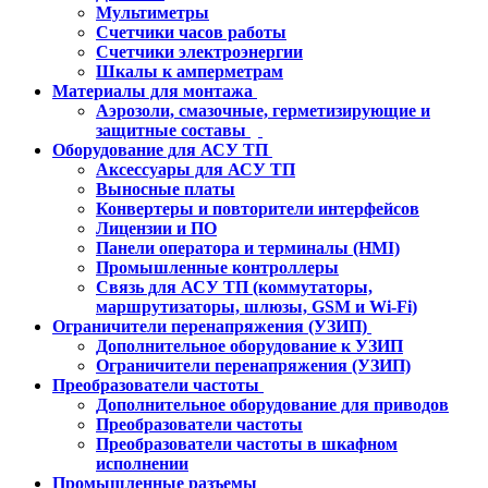
Мультиметры
Счетчики часов работы
Счетчики электроэнергии
Шкалы к амперметрам
Материалы для монтажа
Аэрозоли, смазочные, герметизирующие и
защитные составы
Оборудование для АСУ ТП
Аксессуары для АСУ ТП
Выносные платы
Конвертеры и повторители интерфейсов
Лицензии и ПО
Панели оператора и терминалы (HMI)
Промышленные контроллеры
Связь для АСУ ТП (коммутаторы,
маршрутизаторы, шлюзы, GSM и Wi-Fi)
Ограничители перенапряжения (УЗИП)
Дополнительное оборудование к УЗИП
Ограничители перенапряжения (УЗИП)
Преобразователи частоты
Дополнительное оборудование для приводов
Преобразователи частоты
Преобразователи частоты в шкафном
исполнении
Промышленные разъемы