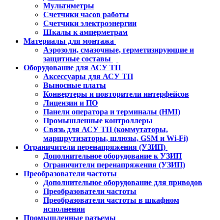
Мультиметры
Счетчики часов работы
Счетчики электроэнергии
Шкалы к амперметрам
Материалы для монтажа
Аэрозоли, смазочные, герметизирующие и
защитные составы
Оборудование для АСУ ТП
Аксессуары для АСУ ТП
Выносные платы
Конвертеры и повторители интерфейсов
Лицензии и ПО
Панели оператора и терминалы (HMI)
Промышленные контроллеры
Связь для АСУ ТП (коммутаторы,
маршрутизаторы, шлюзы, GSM и Wi-Fi)
Ограничители перенапряжения (УЗИП)
Дополнительное оборудование к УЗИП
Ограничители перенапряжения (УЗИП)
Преобразователи частоты
Дополнительное оборудование для приводов
Преобразователи частоты
Преобразователи частоты в шкафном
исполнении
Промышленные разъемы