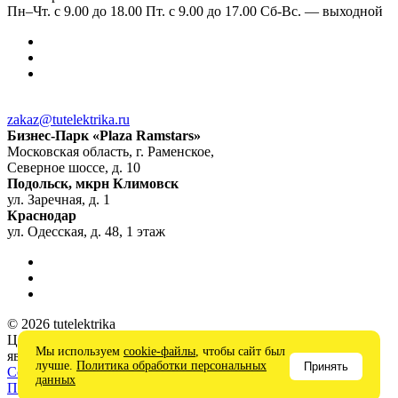
Пн–Чт. с 9.00 до 18.00 Пт. с 9.00 до 17.00 Сб-Вс. — выходной
zakaz@tutelektrika.ru
Бизнес-Парк «Plaza Ramstars»
Московская область, г. Раменское,
Северное шоссе, д. 10
Подольск, мкрн Климовск
ул. Заречная, д. 1
Краснодар
ул. Одесская, д. 48, 1 этаж
© 2026 tutelektrika
Цены на сайте носят информационный характер и не
Мы используем
cookie-файлы
, чтобы сайт был
являются публичной офертой
лучше.
Политика обработки персональных
Принять
Соглашение на обработку персональных данных
данных
Политика в отношении обработки персональных данных