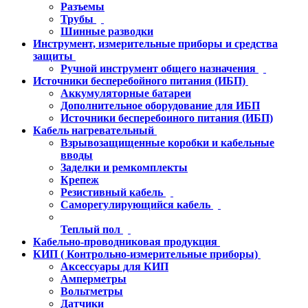
Разъемы
Трубы
Шинные разводки
Инструмент, измерительные приборы и средства
защиты
Ручной инструмент общего назначения
Источники бесперебойного питания (ИБП)
Аккумуляторные батареи
Дополнительное оборудование для ИБП
Источники бесперебоиного питания (ИБП)
Кабель нагревательный
Взрывозащищенные коробки и кабельные
вводы
Заделки и ремкомплекты
Крепеж
Резистивный кабель
Саморегулирующийся кабель
Теплый пол
Кабельно-проводниковая продукция
КИП ( Контрольно-измерительные приборы)
Аксессуары для КИП
Амперметры
Вольтметры
Датчики