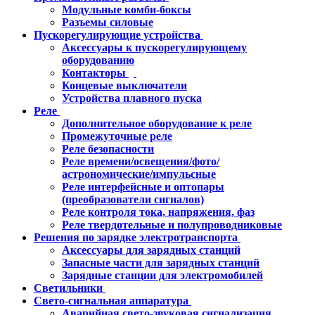
Модульные комби-боксы
Разъемы силовые
Пускорегулирующие устройства
Аксессуары к пускорегулирующему
оборудованию
Контакторы
Концевые выключатели
Устройства плавного пуска
Реле
Дополнительное оборудование к реле
Промежуточные реле
Реле безопасности
Реле времени/освещения/фото/
астрономические/импульсные
Реле интерфейсные и оптопары
(преобразователи сигналов)
Реле контроля тока, напряжения, фаз
Реле твердотельные и полупроводниковые
Решения по зарядке электротранспорта
Аксессуары для зарядных станций
Запасные части для зарядных станций
Зарядные станции для электромобилей
Светильники
Свето-сигнальная аппаратура
Аварийная свето-звуковая сигнализация