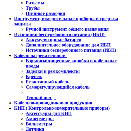
Разъемы
Трубы
Шинные разводки
Инструмент, измерительные приборы и средства
защиты
Ручной инструмент общего назначения
Источники бесперебойного питания (ИБП)
Аккумуляторные батареи
Дополнительное оборудование для ИБП
Источники бесперебоиного питания (ИБП)
Кабель нагревательный
Взрывозащищенные коробки и кабельные
вводы
Заделки и ремкомплекты
Крепеж
Резистивный кабель
Саморегулирующийся кабель
Теплый пол
Кабельно-проводниковая продукция
КИП ( Контрольно-измерительные приборы)
Аксессуары для КИП
Амперметры
Вольтметры
Датчики