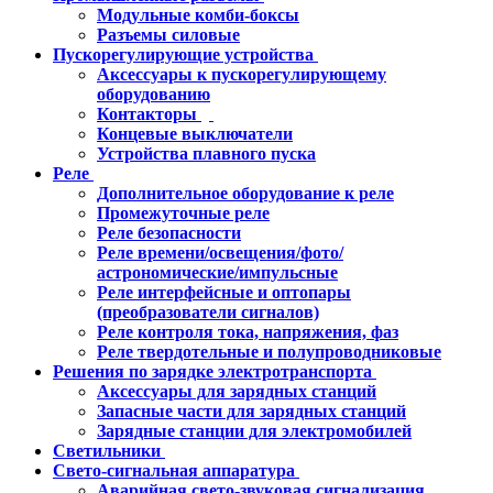
Модульные комби-боксы
Разъемы силовые
Пускорегулирующие устройства
Аксессуары к пускорегулирующему
оборудованию
Контакторы
Концевые выключатели
Устройства плавного пуска
Реле
Дополнительное оборудование к реле
Промежуточные реле
Реле безопасности
Реле времени/освещения/фото/
астрономические/импульсные
Реле интерфейсные и оптопары
(преобразователи сигналов)
Реле контроля тока, напряжения, фаз
Реле твердотельные и полупроводниковые
Решения по зарядке электротранспорта
Аксессуары для зарядных станций
Запасные части для зарядных станций
Зарядные станции для электромобилей
Светильники
Свето-сигнальная аппаратура
Аварийная свето-звуковая сигнализация