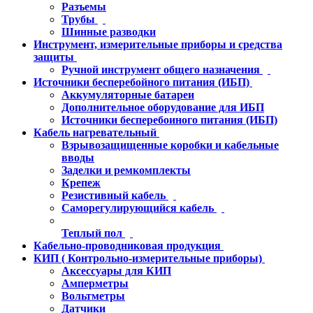
Разъемы
Трубы
Шинные разводки
Инструмент, измерительные приборы и средства
защиты
Ручной инструмент общего назначения
Источники бесперебойного питания (ИБП)
Аккумуляторные батареи
Дополнительное оборудование для ИБП
Источники бесперебоиного питания (ИБП)
Кабель нагревательный
Взрывозащищенные коробки и кабельные
вводы
Заделки и ремкомплекты
Крепеж
Резистивный кабель
Саморегулирующийся кабель
Теплый пол
Кабельно-проводниковая продукция
КИП ( Контрольно-измерительные приборы)
Аксессуары для КИП
Амперметры
Вольтметры
Датчики