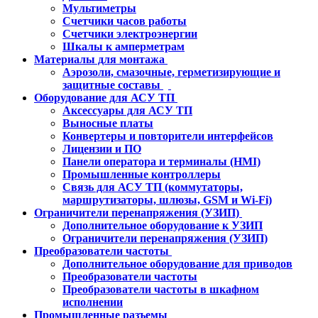
Мультиметры
Счетчики часов работы
Счетчики электроэнергии
Шкалы к амперметрам
Материалы для монтажа
Аэрозоли, смазочные, герметизирующие и
защитные составы
Оборудование для АСУ ТП
Аксессуары для АСУ ТП
Выносные платы
Конвертеры и повторители интерфейсов
Лицензии и ПО
Панели оператора и терминалы (HMI)
Промышленные контроллеры
Связь для АСУ ТП (коммутаторы,
маршрутизаторы, шлюзы, GSM и Wi-Fi)
Ограничители перенапряжения (УЗИП)
Дополнительное оборудование к УЗИП
Ограничители перенапряжения (УЗИП)
Преобразователи частоты
Дополнительное оборудование для приводов
Преобразователи частоты
Преобразователи частоты в шкафном
исполнении
Промышленные разъемы