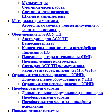
Мультиметры
Счетчики часов работы
Счетчики электроэнергии
Шкалы к амперметрам
Материалы для монтажа
Аэрозоли, смазочные, герметизирующие и
защитные составы
Оборудование для АСУ ТП
Аксессуары для АСУ ТП
Выносные платы
Конвертеры и повторители интерфейсов
Лицензии и ПО
Панели оператора и терминалы (HMI)
Промышленные контроллеры
Связь для АСУ ТП (коммутаторы,
маршрутизаторы, шлюзы, GSM и Wi-Fi)
Ограничители перенапряжения (УЗИП)
Дополнительное оборудование к УЗИП
Ограничители перенапряжения (УЗИП)
Преобразователи частоты
Дополнительное оборудование для приводов
Преобразователи частоты
Преобразователи частоты в шкафном
исполнении
Промышленные разъемы