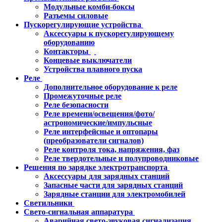
Модульные комби-боксы
Разъемы силовые
Пускорегулирующие устройства
Аксессуары к пускорегулирующему
оборудованию
Контакторы
Концевые выключатели
Устройства плавного пуска
Реле
Дополнительное оборудование к реле
Промежуточные реле
Реле безопасности
Реле времени/освещения/фото/
астрономические/импульсные
Реле интерфейсные и оптопары
(преобразователи сигналов)
Реле контроля тока, напряжения, фаз
Реле твердотельные и полупроводниковые
Решения по зарядке электротранспорта
Аксессуары для зарядных станций
Запасные части для зарядных станций
Зарядные станции для электромобилей
Светильники
Свето-сигнальная аппаратура
Аварийная свето-звуковая сигнализация