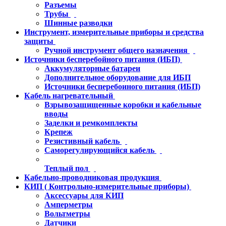
Разъемы
Трубы
Шинные разводки
Инструмент, измерительные приборы и средства
защиты
Ручной инструмент общего назначения
Источники бесперебойного питания (ИБП)
Аккумуляторные батареи
Дополнительное оборудование для ИБП
Источники бесперебоиного питания (ИБП)
Кабель нагревательный
Взрывозащищенные коробки и кабельные
вводы
Заделки и ремкомплекты
Крепеж
Резистивный кабель
Саморегулирующийся кабель
Теплый пол
Кабельно-проводниковая продукция
КИП ( Контрольно-измерительные приборы)
Аксессуары для КИП
Амперметры
Вольтметры
Датчики