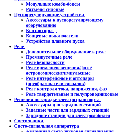
Модульные комби-боксы
Разъемы силовые
Пускорегулирующие устройства
Аксессуары к пускорегулирующему
оборудованию
Контакторы
Концевые выключатели
Устройства плавного пуска
Реле
Дополнительное оборудование к реле
Промежуточные реле
Реле безопасности
Реле времени/освещения/фото/
астрономические/импульсные
Реле интерфейсные и оптопары
(преобразователи сигналов)
Реле контроля тока, напряжения, фаз
Реле твердотельные и полупроводниковые
Решения по зарядке электротранспорта
Аксессуары для зарядных станций
Запасные части для зарядных станций
Зарядные станции для электромобилей
Светильники
Свето-сигнальная аппаратура
Аварийная свето-звуковая сигнализация