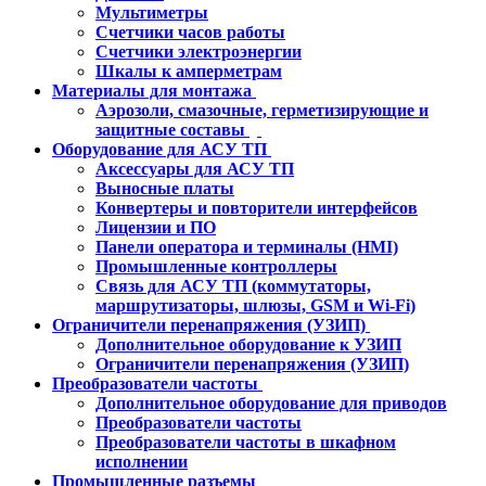
Мультиметры
Счетчики часов работы
Счетчики электроэнергии
Шкалы к амперметрам
Материалы для монтажа
Аэрозоли, смазочные, герметизирующие и
защитные составы
Оборудование для АСУ ТП
Аксессуары для АСУ ТП
Выносные платы
Конвертеры и повторители интерфейсов
Лицензии и ПО
Панели оператора и терминалы (HMI)
Промышленные контроллеры
Связь для АСУ ТП (коммутаторы,
маршрутизаторы, шлюзы, GSM и Wi-Fi)
Ограничители перенапряжения (УЗИП)
Дополнительное оборудование к УЗИП
Ограничители перенапряжения (УЗИП)
Преобразователи частоты
Дополнительное оборудование для приводов
Преобразователи частоты
Преобразователи частоты в шкафном
исполнении
Промышленные разъемы