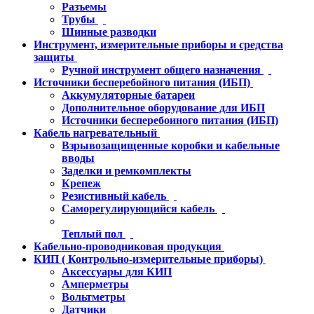
Разъемы
Трубы
Шинные разводки
Инструмент, измерительные приборы и средства
защиты
Ручной инструмент общего назначения
Источники бесперебойного питания (ИБП)
Аккумуляторные батареи
Дополнительное оборудование для ИБП
Источники бесперебоиного питания (ИБП)
Кабель нагревательный
Взрывозащищенные коробки и кабельные
вводы
Заделки и ремкомплекты
Крепеж
Резистивный кабель
Саморегулирующийся кабель
Теплый пол
Кабельно-проводниковая продукция
КИП ( Контрольно-измерительные приборы)
Аксессуары для КИП
Амперметры
Вольтметры
Датчики